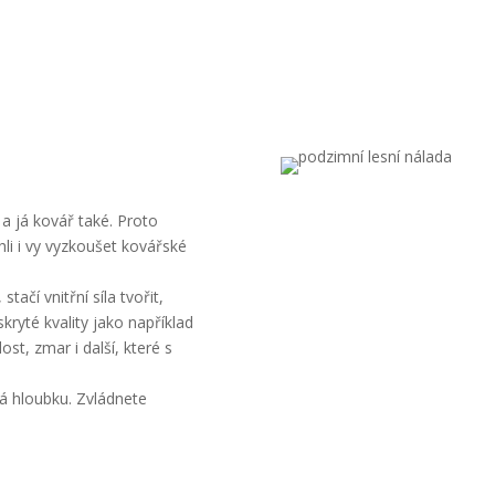
a já kovář také. Proto
li i vy vyzkoušet kovářské
tačí vnitřní síla tvořit,
ryté kvality jako například
ost, zmar i další, které s
má hloubku. Zvládnete