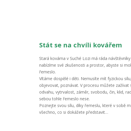
Stát se na chvíli kovářem
Stará kovárna v Suché Lozi má ráda návštěvníky 
nabízíme své zkušenosti a prostor, abyste si moh
řemeslo.
Vítáme dospělé i děti. Nemusíte mít fyzickou sílu, s
objevovat, poznávat. V procesu můžete zažívat sk
odvahu, vytrvalost, záměr, svobodu, čin, klid, rad
sebou tohle řemeslo nese.
Poznejte svou sílu, díky řemeslu, které v sobě 
všechno, co si dokážete představit…