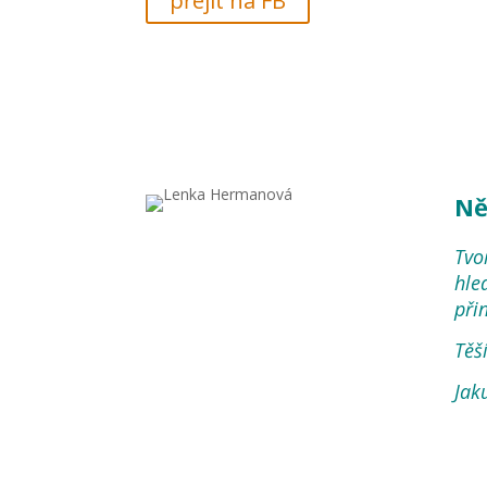
přejít na FB
Ně
Tvo
hle
při
Těš
Jak