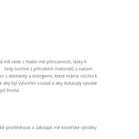
á mě vede z hlubin mé přirozenosti, lásky k
 …tedy tvoření z přírodních materiálů v našem
áci s elementy a energiemi, které máme všichni k
tak aby byl vytvořen soulad a aby dokázaly vyvolat
sl života.
aké prohlédnout a zakoupit mé kovářské výrobky.