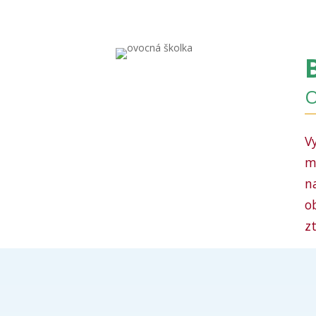
O
V
m
n
o
zt