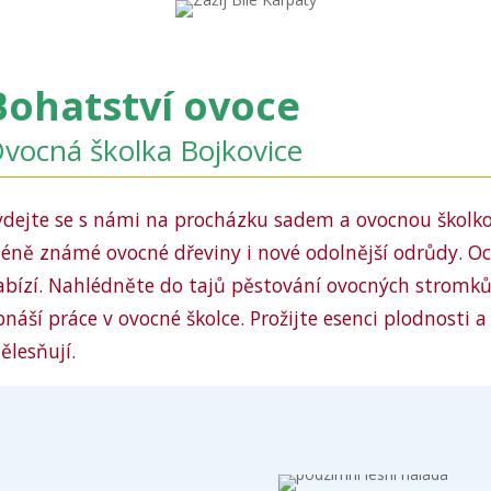
Bohatství ovoce
vocná školka Bojkovice
ydejte se s námi na procházku sadem a ovocnou školk
éně známé ovocné dřeviny i nové odolnější odrůdy. Oc
abízí. Nahlédněte do tajů pěstování ovocných stromků a
bnáší práce v ovocné školce. Prožijte esenci plodnosti 
ělesňují.