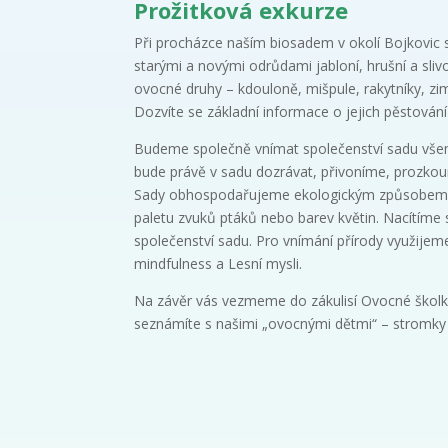
Prožitková exkurze
Při procházce naším biosadem v okolí Bojkovic 
starými a novými odrůdami jabloní, hrušní a sli
ovocné druhy – kdouloně, mišpule, rakytníky, zim
Dozvíte se základní informace o jejich pěstování a
Budeme společně vnímat společenství sadu vše
bude právě v sadu dozrávat, přivoníme, prozk
Sady obhospodařujeme ekologickým způsobem, t
paletu zvuků ptáků nebo barev květin. Nacítíme
společenství sadu. Pro vnímání přírody využijeme
mindfulness a Lesní mysli.
Na závěr vás vezmeme do zákulisí Ovocné školk
seznámíte s našimi „ovocnými dětmi“ – stromky a