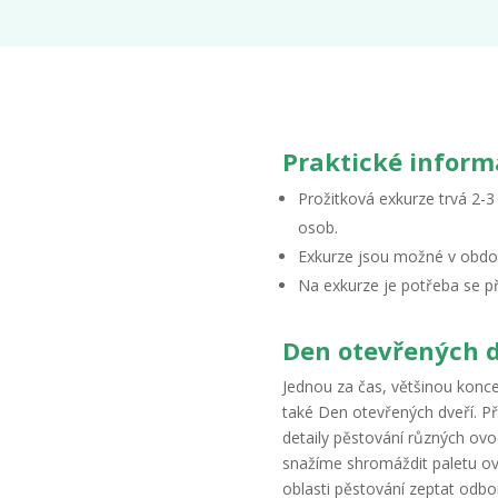
Praktické inform
Prožitková exkurze trvá 2-3
osob.
Exkurze jsou možné v obdob
Na exkurze je potřeba se p
Den otevřených d
Jednou za čas, většinou konc
také Den otevřených dveří. Př
detaily pěstování různých ovoc
snažíme shromáždit paletu ov
oblasti pěstování zeptat odbo