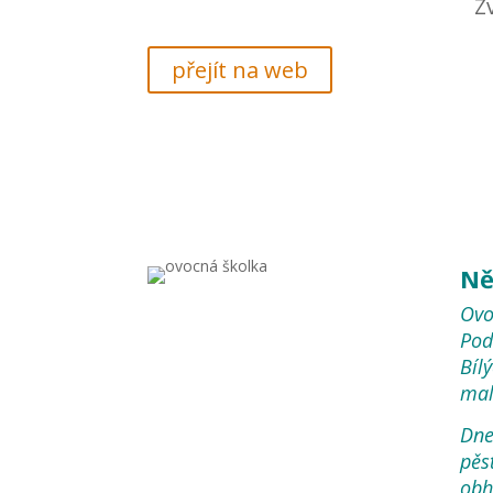
Z
přejít na web
Ně
Ovo
Pod
Bíl
mal
Dne
pěs
obh