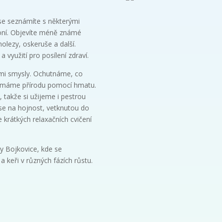
se seznámíte s některými
voní. Objevíte méně známé
olezy, oskeruše a další.
 využití pro posílení zdraví.
mi smysly. Ochutnáme, co
oumáme přírodu pomocí hmatu.
akže si užijeme i pestrou
 se na hojnost, vetknutou do
 krátkých relaxačních cvičení
y Bojkovice, kde se
 keři v různých fázích růstu.