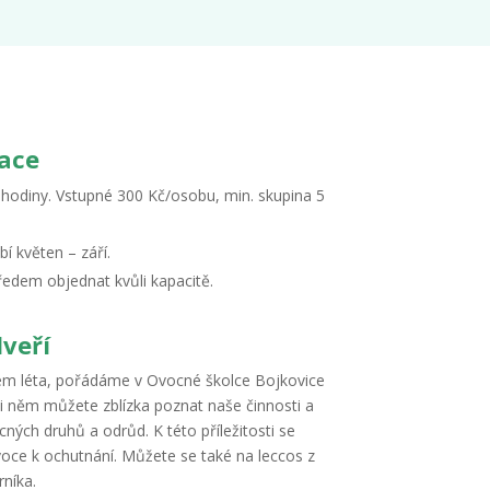
ace
 hodiny. Vstupné 300 Kč/osobu, min. skupina 5
í květen – září.
ředem objednat kvůli kapacitě.
veří
em léta, pořádáme v Ovocné školce Bojkovice
i něm můžete zblízka poznat naše činnosti a
ných druhů a odrůd. K této příležitosti se
oce k ochutnání. Můžete se také na leccos z
rníka.