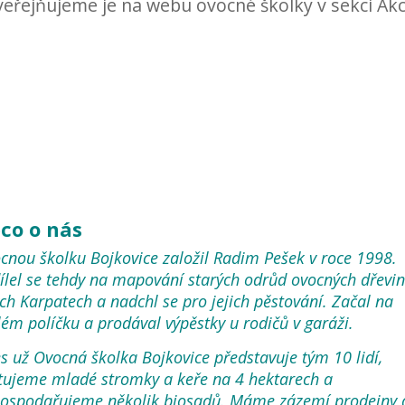
veřejňujeme je na webu ovocné školky v sekci Akc
co o nás
cnou školku Bojkovice založil Radim Pešek v roce 1998.
ílel se tehdy na mapování starých odrůd ovocných dřevin
ých Karpatech a nadchl se pro jejich pěstování. Začal na
ém políčku a prodával výpěstky u rodičů v garáži.
s už Ovocná školka Bojkovice představuje tým 10 lidí,
tujeme mladé stromky a keře na 4 hektarech a
ospodařujeme několik biosadů. Máme zázemí prodejny