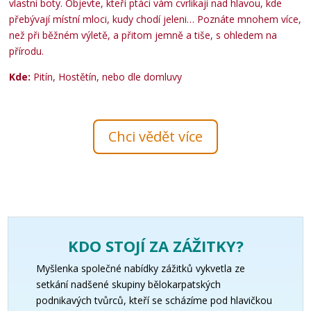
vlastní boty. Objevte, kteří ptáci vám cvrlikají nad hlavou, kde
přebývají místní mloci, kudy chodí jeleni… Poznáte mnohem více,
než při běžném výletě, a přitom jemně a tiše, s ohledem na
přírodu.
Kde:
Pitín, Hostětín, nebo dle domluvy
Chci vědět více
KDO STOJÍ ZA ZÁŽITKY?
Myšlenka společné nabídky zážitků vykvetla ze
setkání nadšené skupiny bělokarpatských
podnikavých tvůrců, kteří se scházíme pod hlavičkou