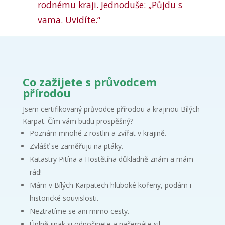
rodnému kraji. Jednoduše: „Půjdu s
vama. Uvidíte.“
Co zažijete s průvodcem
přírodou
Jsem certifikovaný průvodce přírodou a krajinou Bílých
Karpat. Čím vám budu prospěšný?
Poznám mnohé z rostlin a zvířat v krajině.
Zvlášť se zaměřuju na ptáky.
Katastry Pitína a Hostětína důkladně znám a mám
rád!
Mám v Bílých Karpatech hluboké kořeny, podám i
historické souvislosti.
Neztratíme se ani mimo cesty.
Úplně jinak si odpočinete a načerpáte sil.