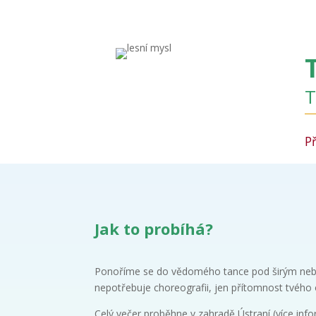
T
P
Jak to probíhá?
Ponoříme se do vědomého tance pod širým neb
nepotřebuje choreografii, jen přítomnost tvého
Celý večer proběhne v zahradě Ústraní (více info