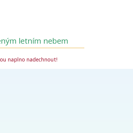
řeným letním nebem
ohou naplno nadechnout!