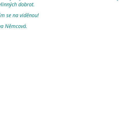
ylinných dobrot.
ím se na viděnou!
a Němcová.