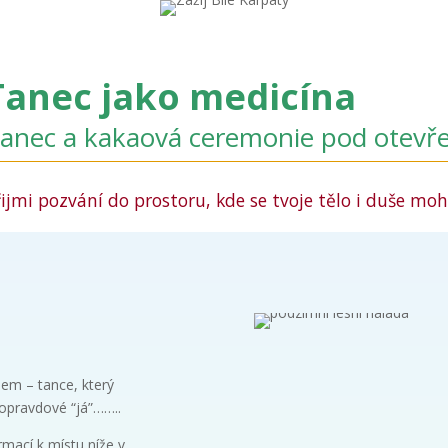
Tanec jako medicína
anec a kakaová ceremonie pod otev
řijmi pozvání do prostoru, kde se tvoje tělo i duše m
em – tance, který
 opravdové “já”……..
rmací k místu níže v