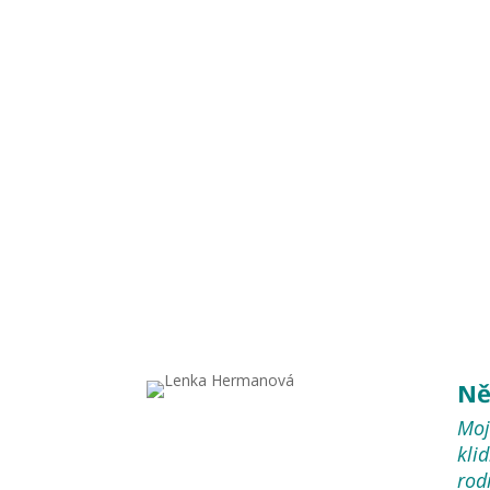
Ně
Moj
kli
rod