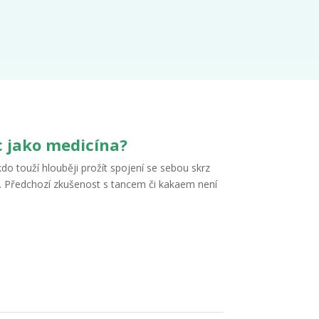
c jako medicína?
do touží hlouběji prožít spojení se sebou skrz
. Předchozí zkušenost s tancem či kakaem není