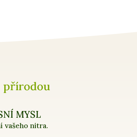
 přírodou
SNÍ MYSL
ní vašeho nitra.