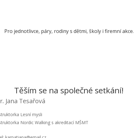
detox, které dnes tak
živly, krásy a kouzla přírod
potřebujeme.
Pro jednotlivce, páry, rodiny s dětmi, školy i firemní akce.
Těším se na společné setkání!
. Jana Tesařová
struktorka Lesní mysli
struktorka Nordic Walking s akreditací MŠMT
il: karpatiana@email.cz