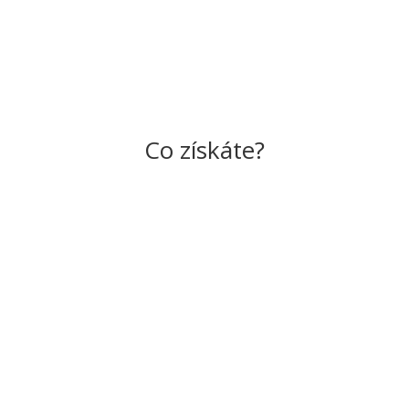
Co získáte?


Offline vztahy
Propojení s přírodo
řejete si lidskou pospolitost,
Získáte prostor pro vnímání 
ohloubení vztahů a digitální
smysly, napojení na proud by