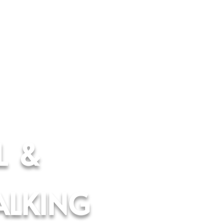
L &
ALKING