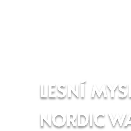
LESNÍ MYS
NORDIC W